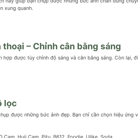
ách này giúp bạn chụp được những bức ảnh chân dung chuyê
n xung quanh.
 thoại – Chỉnh cân bằng sáng
h hợp được tùy chỉnh độ sáng và cân bằng sáng. Còn lại, đ
 lọc
chụp được những bức ảnh đẹp. Bạn chỉ cần chọn hiệu ứng vi
Cam, Huji Cam, Pitu, B612, Foodie, Ulike, Soda,…