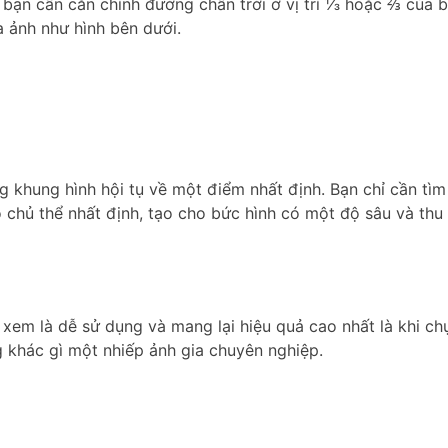
ạn cần căn chỉnh đường chân trời ở vị trí ⅓ hoặc ⅔ của b
 ảnh như hình bên dưới.
 khung hình hội tụ về một điểm nhất định. Bạn chỉ cần tìm r
 chủ thể nhất định, tạo cho bức hình có một độ sâu và thu
xem là dễ sử dụng và mang lại hiệu quả cao nhất là khi ch
khác gì một nhiếp ảnh gia chuyên nghiệp.