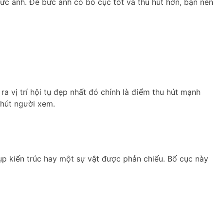
ức ảnh. Để bức ảnh có bố cục tốt và thu hút hơn, bạn nên
a vị trí hội tụ đẹp nhất đó chính là điểm thu hút mạnh
 hút người xem.
ụp kiến trúc hay một sự vật được phản chiếu. Bố cục này