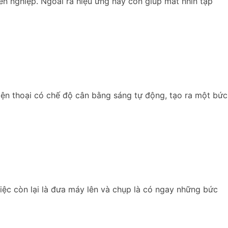
n nghiệp. Ngoài ra hiệu ứng này còn giúp mắt nhìn tập
iện thoại có chế độ cân bằng sáng tự động, tạo ra một bức
ệc còn lại là đưa máy lên và chụp là có ngay những bức