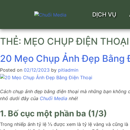
DỊCH VỤ
Skip
THẺ:
MẸO CHỤP ĐIỆN THOẠI
to
content
20 Mẹo Chụp Ảnh Đẹp Bằng Đ
Posted on
02/12/2023
by
pitiadmin
Cách chụp ảnh đẹp bằng điện thoại mà những bạn không c
nhỏ dưới đây của
Chuối Media
nhé!
1. Bố cục một phần ba (1/3)
Trong nhiếp ảnh tỷ lệ ⅓ được xem là tỷ lệ vàng và cũng l