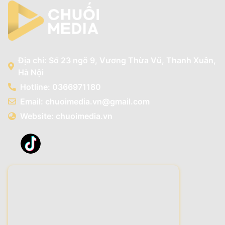
Địa chỉ: Số 23 ngõ 9, Vương Thừa Vũ, Thanh Xuân,
Hà Nội
Hotline: 0366971180
Email: chuoimedia.vn@gmail.com
Website: chuoimedia.vn