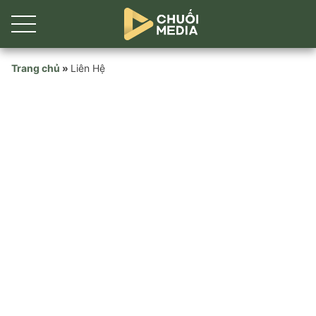
Skip
Trang chủ
»
Liên Hệ
to
content