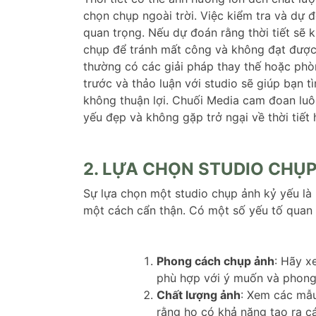
chọn chụp ngoài trời. Việc kiểm tra và dự đ
quan trọng. Nếu dự đoán rằng thời tiết sẽ k
chụp để tránh mất công và không đạt đượ
thường có các giải pháp thay thế hoặc phòn
trước và thảo luận với studio sẽ giúp bạn tì
không thuận lợi. Chuối Media cam đoan lu
yếu đẹp và không gặp trở ngại về thời tiết
2. LỰA CHỌN STUDIO CHỤ
Sự lựa chọn một studio chụp ảnh kỷ yếu là
một cách cẩn thận. Có một số yếu tố quan 
Phong cách chụp ảnh
: Hãy x
phù hợp với ý muốn và phong
Chất lượng ảnh
: Xem các mẫ
rằng họ có khả năng tạo ra c