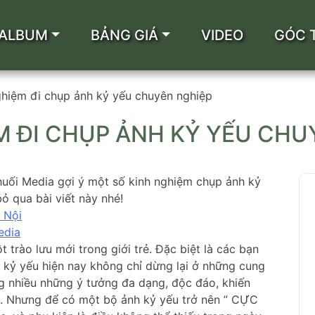
ALBUM
BẢNG GIÁ
VIDEO
GÓC 
ghiệm đi chụp ảnh kỷ yếu chuyên nghiệp
M ĐI CHỤP ẢNH KỶ YẾU CHU
uối Media gợi ý một số kinh nghiệm chụp ảnh kỷ
ỏ qua bài viết này nhé!
 Nội
edia
trào lưu mới trong giới trẻ. Đặc biệt là các bạn
nh kỷ yếu hiện nay không chỉ dừng lại ở những cung
g nhiều những ý tưởng đa dạng, độc đáo, khiến
ú. Nhưng để có một bộ ảnh kỷ yếu trở nên ” CỰC