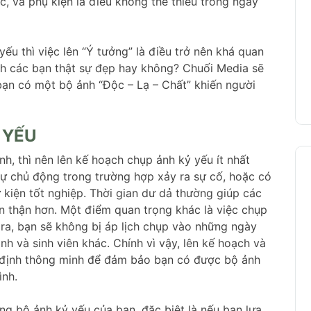
c, và phụ kiện là điều không thể thiếu trong ngày
ếu thì việc lên “Ý tưởng” là điều trở nên khá quan
nh các bạn thật sự đẹp hay không? Chuối Media sẽ
bạn có một bộ ảnh “Độc – Lạ – Chất” khiến người
 YẾU
nh, thì nên lên kế hoạch chụp ảnh kỷ yếu ít nhất
ự chủ động trong trường hợp xảy ra sự cố, hoặc có
ự kiện tốt nghiệp. Thời gian dư dả thường giúp các
n thận hơn. Một điểm quan trọng khác là việc chụp
 ra, bạn sẽ không bị áp lịch chụp vào những ngày
h và sinh viên khác. Chính vì vậy, lên kế hoạch và
t định thông minh để đảm bảo bạn có được bộ ảnh
ình.
ợng bộ ảnh kỷ yếu của bạn, đặc biệt là nếu bạn lựa