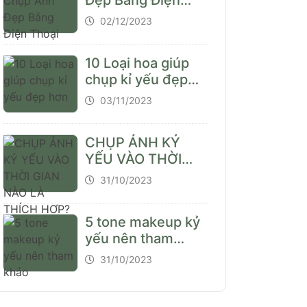
Đẹp Bằng Điện
Thoại
02/12/2023
10 Loại hoa giúp
chụp kỉ yếu đẹp
hơn
03/11/2023
CHỤP ẢNH KỶ
YẾU VÀO THỜI
GIAN NÀO LÀ
31/10/2023
THÍCH HỢP?
5 tone makeup kỷ
yếu nên tham
khảo
31/10/2023