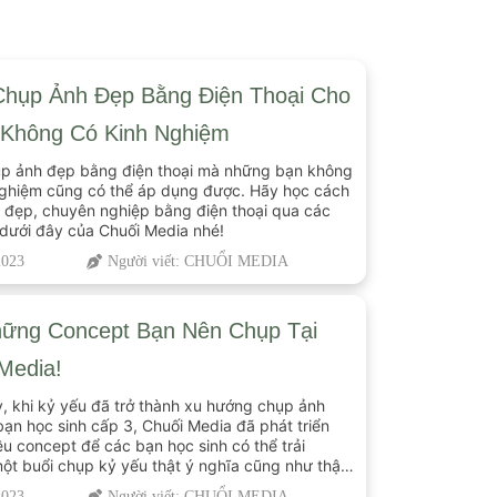
Chụp Ảnh Đẹp Bằng Điện Thoại Cho
 Không Có Kinh Nghiệm
p ảnh đẹp bằng điện thoại mà những bạn không
nghiệm cũng có thể áp dụng được. Hãy học cách
 đẹp, chuyên nghiệp bằng điện thoại qua các
dưới đây của Chuối Media nhé!
2023
Người viết: CHUỔI MEDIA
hững Concept Bạn Nên Chụp Tại
Media!
, khi kỷ yếu đã trở thành xu hướng chụp ảnh
bạn học sinh cấp 3, Chuối Media đã phát triển
u concept để các bạn học sinh có thể trải
ột buổi chụp kỷ yếu thật ý nghĩa cũng như thật
ất. Vậy sau đây, hãy cùng […]
2023
Người viết: CHUỔI MEDIA