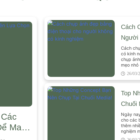
Cách 
Người
Cách chụ
có kinh 
chụp ảnh
mẹo nhỏ 
26/03/
Top N
Chuối 
Ngày nay
 Các
cho các 
Để Mang
thêm nhiề
nghiệm m
ưng ý nh
26/03/