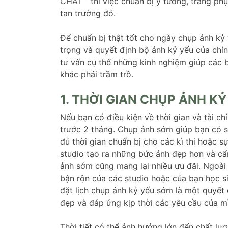
CHẤT ” thì việc chuẩn bị ý tưởng, trang phụ
tan trường đó.
Để chuẩn bị thật tốt cho ngày chụp ảnh kỷ y
trọng và quyết định bộ ảnh kỷ yếu của chí
tư vấn cụ thể những kinh nghiệm giúp các 
khác phải trầm trồ.
1. THỜI GIAN CHỤP ẢNH KỶ
Nếu bạn có điều kiện về thời gian và tài chí
trước 2 tháng. Chụp ảnh sớm giúp bạn có s
đủ thời gian chuẩn bị cho các kì thi hoặc s
studio tạo ra những bức ảnh đẹp hơn và cẩ
ảnh sớm cũng mang lại nhiều ưu đãi. Ngoài
bận rộn của các studio hoặc của bạn học sin
đặt lịch chụp ảnh kỷ yếu sớm là một quyế
đẹp và đáp ứng kịp thời các yêu cầu của m
Thời tiết có thể ảnh hưởng lớn đến chất lư