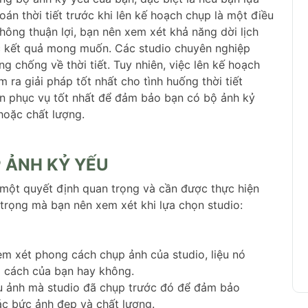
oán thời tiết trước khi lên kế hoạch chụp là một điều
hông thuận lợi, bạn nên xem xét khả năng dời lịch
c kết quả mong muốn. Các studio chuyên nghiệp
g chống về thời tiết. Tuy nhiên, việc lên kế hoạch
m ra giải pháp tốt nhất cho tình huống thời tiết
ôn phục vụ tốt nhất để đảm bảo bạn có bộ ảnh kỷ
 hoặc chất lượng.
P ẢNH KỶ YẾU
 một quyết định quan trọng và cần được thực hiện
trọng mà bạn nên xem xét khi lựa chọn studio:
em xét phong cách chụp ảnh của studio, liệu nó
 cách của bạn hay không.
u ảnh mà studio đã chụp trước đó để đảm bảo
ác bức ảnh đẹp và chất lượng.