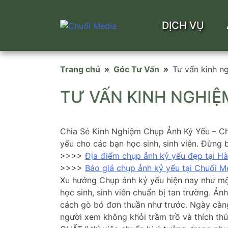
DỊCH VỤ
Skip
to
Trang chủ
»
Góc Tư Vấn
»
Tư vấn kinh n
content
TƯ VẤN KINH NGHIỆ
Chia Sẻ Kinh Nghiệm Chụp Ảnh Kỷ Yếu – Ch
yếu cho các bạn học sinh, sinh viên. Đừng b
>>>>
Địa điểm chụp ảnh kỷ yếu đẹp tại Hà
>>>>
Báo giá chụp ảnh kỷ yếu tại Chuối M
Xu hướng Chụp ảnh kỷ yếu hiện nay như một 
học sinh, sinh viên chuẩn bị tan trường. Ả
cách gò bó đơn thuần như trước. Ngày càn
người xem không khỏi trầm trồ và thích th