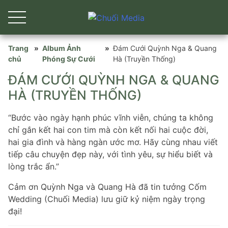
Skip
Trang
»
Album Ảnh
»
Đám Cưới Quỳnh Nga & Quang
to
chủ
Phóng Sự Cưới
Hà (Truyền Thống)
content
ĐÁM CƯỚI QUỲNH NGA & QUANG
HÀ (TRUYỀN THỐNG)
“Bước vào ngày hạnh phúc vĩnh viễn, chúng ta không
chỉ gắn kết hai con tim mà còn kết nối hai cuộc đời,
hai gia đình và hàng ngàn ước mơ. Hãy cùng nhau viết
tiếp câu chuyện đẹp này, với tình yêu, sự hiểu biết và
lòng trắc ẩn.”
Cảm ơn Quỳnh Nga và Quang Hà đã tin tưởng Cốm
Wedding (Chuối Media) lưu giữ kỷ niệm ngày trọng
đại!